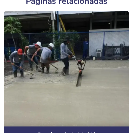
Páginas relacionadas
Construção de casa em condomínio em campinas
Construção de casas em condomínio
Construção civil e arquitetura
Construção civil corporativa
Construção civil empresas
Construção civil especializada em obras industriais
Construção civil industrial
Construção civil e reformas em geral
Construção civil residencial
Construção em estrutura metálica industrial
Construção estrutura metálica preço
Construção de galpão