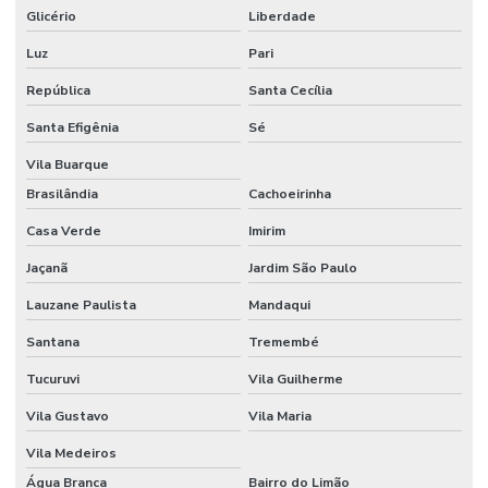
Empresa de engenharia civil em campinas
Glicério
Liberdade
Empresa especializada em obra industrial
Luz
Pari
República
Santa Cecília
Empresa especializada em piso industrial
Santa Efigênia
Sé
Empresa de obras e reformas
Vila Buarque
Empresa de piso industrial
Brasilândia
Cachoeirinha
Empresa de projetos arquitetônicos
Casa Verde
Imirim
Empresa de reforma comercial
Jaçanã
Jardim São Paulo
Empresa de reforma de condominio
Lauzane Paulista
Mandaqui
Empresa de reforma corporativa
Santana
Tremembé
Empresa de reforma industrial
Tucuruvi
Vila Guilherme
Empresa de reforma industrial campinas
Vila Gustavo
Vila Maria
Vila Medeiros
Empresa de reforma industrial e comercial
Água Branca
Bairro do Limão