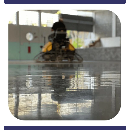
Construção de galpão quanto custa
Construção de galpão valor
Construção de galpões metálicos
Construção de lojas comerciais
Construção de pavilhão industrial
Construção e reformas em geral
Construção residencial estrutura metálica
Construção de salão comercial
Construção de salas comerciais
Construtora em campinas
Construtora em campinas e região
Construtora em campinas sp