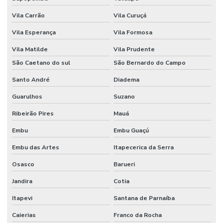
Orçamento de piso industrial
Vila Carrão
Vila Curuçá
Vila Esperança
Vila Formosa
Pintura epóxi alto tráfego
Vila Matilde
Vila Prudente
Pintura epóxi autonivelante
São Caetano do sul
São Bernardo do Campo
Pintura epóxi para galpão
Santo André
Diadema
Pintura epóxi industrial
Guarulhos
Suzano
Pintura epóxi para piso de fábrica
Ribeirão Pires
Mauá
Pintura epóxi para piso industrial
Embu
Embu Guaçú
Pintura de pisos industriais
Embu das Artes
Itapecerica da Serra
Pintura predial preço m2
Osasco
Barueri
Piso de concreto para galpão
Jandira
Cotia
Itapevi
Santana de Parnaíba
Piso de concreto polido industrial
Caierias
Franco da Rocha
Piso industrial de concreto polido