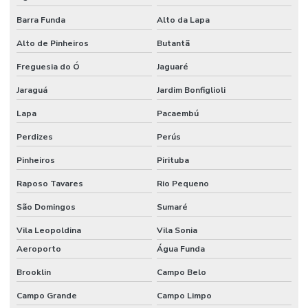
Empresa de reformas e construções
Barra Funda
Alto da Lapa
Empresas de gerenciamento de projetos e obras
Alto de Pinheiros
Butantã
Empresas de projetos de engenharia sp
Freguesia do Ó
Jaguaré
Escritório de construção
Jaraguá
Jardim Bonfiglioli
Escritório de construção em campinas
Lapa
Pacaembú
Escritório de construção em campinas e região
Perdizes
Perús
Escritório de construção em campinas sp
Pinheiros
Pirituba
Escritório de construção civil
Raposo Tavares
Rio Pequeno
São Domingos
Sumaré
Escritório de construção comercial
Vila Leopoldina
Vila Sonia
Escritório de construção comercial em campinas
Aeroporto
Água Funda
Escritório de construção industrial
Brooklin
Campo Belo
Escritório de construção industrial em campinas
Campo Grande
Campo Limpo