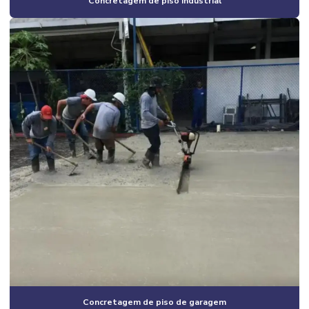
Concretagem de piso industrial
Construção de galpão 2 andares
Construção de galpão barato
Construção de galpão estrutura metálica
Construção de galpão industrial
Construção de galpão industrial valor
Construção de galpão m2
Construção de galpão pré moldado
Construção de galpão pré moldado campinas
Construção de galpão pré moldado orçamento
Construção de galpão pré moldado preço
Construção de galpão pré moldado valor
Construção de galpão preço por m2
Concretagem de piso de garagem