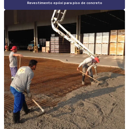
Revestimento epóxi para piso de concreto
Construtora de casas
Construtora de casas em campinas
Construtora de casas em condomínio em campinas
Construtora de casas em condomínio em campinas e região
Construtora de casas em condomínio fechado
Construtora de casas residenciais
Construtora de galpão
Construtora de galpão industrial
Construtora industrial
Construtora industrial campinas
Construtora de obras comerciais
Construtora obras industriais