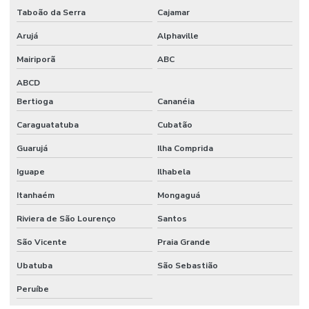
Taboão da Serra
Cajamar
Polimento de piso de concreto
Arujá
Alphaville
Polímeros para obras civis
Mairiporã
ABC
Preço de construção de galpão industrial
ABCD
Preço do piso vinílico colocado
Bertioga
Cananéia
Preço metro quadrado construção de galpão
Caraguatatuba
Cubatão
Preço piso industrial
Guarujá
Ilha Comprida
Projeto com acabamento polimérico
Iguape
Ilhabela
Itanhaém
Mongaguá
Projeto arquitetônico preço
Riviera de São Lourenço
Santos
Projeto arquitetônico preço por metro quadrado
São Vicente
Praia Grande
Projeto arquitetônico quanto custa
Ubatuba
São Sebastião
Projeto arquitetônico residencial completo
Peruíbe
Projeto arquitetura industrial