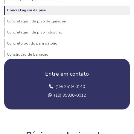
Concretagem de piso
Concretagem de piso de garagem
Concretagem de piso industrial
Concreto polido para galpão
Construcao de barracao
Construção de barracão comercial
Entre em contato
Construção de barracão metálico
(19) 2519-0140
Construção de barracão pré moldado
(19) 99938-0012
Construção barracão pré moldado campinas
Construção barracão pré moldado campinas e regiões
Construção barracão pré moldado valor
Construção de barracões industriais