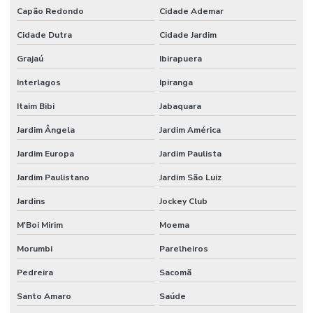
Escritório de engenharia e arquitetura
Capão Redondo
Cidade Ademar
Escritório de engenharia em campinas
Cidade Dutra
Cidade Jardim
Escritório de engenharia civil em campinas
Grajaú
Ibirapuera
Estrutura metalica para galpão industrial
Interlagos
Ipiranga
Estrutura metálica galpão mezanino
Itaim Bibi
Jabaquara
Jardim Ângela
Jardim América
Execução de piso de concreto polido
Jardim Europa
Jardim Paulista
Instalação de piso
Jardim Paulistano
Jardim São Luiz
Instalação de piso de concreto
Jardins
Jockey Club
Instalação de piso para estacionamento
M'Boi Mirim
Moema
Instalação de piso industrial
Morumbi
Parelheiros
Instalação de piso industrial de concreto
Pedreira
Sacomã
Instalação de piso porcelanato
Santo Amaro
Saúde
Instalação de porcelanato