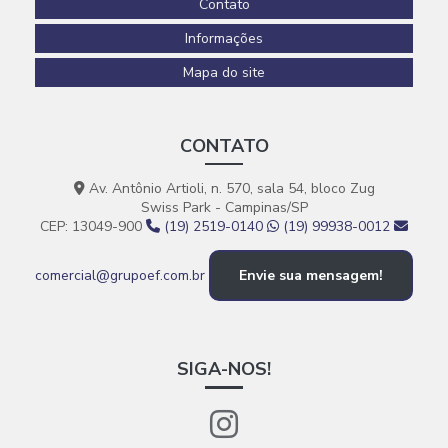
Contato
Serviços de construção civil e reformas em geral
Informações
Mapa do site
CONTATO
Av. Antônio Artioli, n. 570, sala 54, bloco Zug
Swiss Park - Campinas/SP
CEP: 13049-900
(19) 2519-0140
(19) 99938-0012
comercial@grupoef.com.br
Envie sua mensagem!
SIGA-NOS!