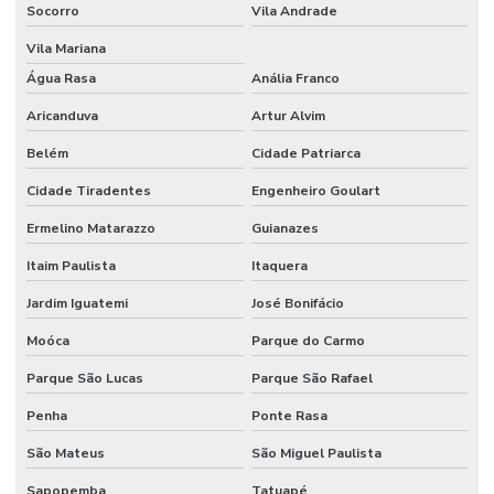
Socorro
Vila Andrade
Instalação de revestimento polimérico
Vila Mariana
Água Rasa
Anália Franco
Instalador de porcelanato
Aricanduva
Artur Alvim
Junta serrada
Belém
Cidade Patriarca
Juntas serradas concreto
Cidade Tiradentes
Engenheiro Goulart
Obra comercial
Ermelino Matarazzo
Guianazes
Obra industrial
Itaim Paulista
Itaquera
Obras e reformas em geral
Jardim Iguatemi
José Bonifácio
Orçamento para construção de barracão
Moóca
Parque do Carmo
Orçamento construção civil
Parque São Lucas
Parque São Rafael
Orçamento para construção de galpão
Penha
Ponte Rasa
Orçamento para construção de galpão industrial
São Mateus
São Miguel Paulista
Orçamento para construção de galpão metálico
Sapopemba
Tatuapé