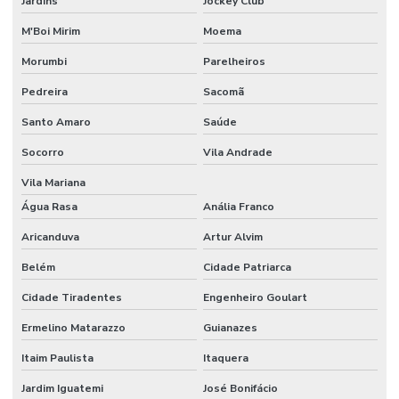
Jardins
Jockey Club
Obras e reformas em geral
M'Boi Mirim
Moema
Morumbi
Parelheiros
Orçamento para construção de barracão
Pedreira
Sacomã
Orçamento construção civil
Santo Amaro
Saúde
Orçamento para construção de galpão
Socorro
Vila Andrade
Orçamento para construção de galpão industrial
Vila Mariana
Orçamento para construção de galpão metálico
Água Rasa
Anália Franco
Orçamento de piso industrial
Aricanduva
Artur Alvim
Pintura epóxi alto tráfego
Belém
Cidade Patriarca
Pintura epóxi autonivelante
Cidade Tiradentes
Engenheiro Goulart
Pintura epóxi para galpão
Ermelino Matarazzo
Guianazes
Itaim Paulista
Itaquera
Pintura epóxi industrial
Jardim Iguatemi
José Bonifácio
Pintura epóxi para piso de fábrica