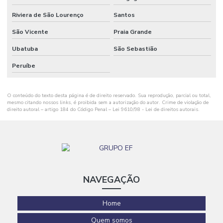
Revestimento em polímeros
Riviera de São Lourenço
Santos
Revestimentos para pisos
São Vicente
Praia Grande
Revestimentos poliméricos
Ubatuba
São Sebastião
Peruíbe
Serviço de pintura epóxi
Serviço de reforma e ampliação
O conteúdo do texto desta página é de direito reservado. Sua reprodução, parcial ou total,
mesmo citando nossos links, é proibida sem a autorização do autor. Crime de violação de
Serviços de construção civil
direito autoral – artigo 184 do Código Penal –
Lei 9610/98 - Lei de direitos autorais
.
Serviços de construção civil e reformas em geral
NAVEGAÇÃO
Home
Quem somos