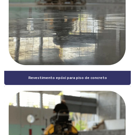
Construção civil industrial
Construção civil e reformas em geral
Construção civil residencial
Construção em estrutura metálica industrial
Construção estrutura metálica preço
Construção de galpão
Construção de galpão 2 andares
Revestimento epóxi para piso de concreto
Construção de galpão barato
Construção de galpão estrutura metálica
Construção de galpão industrial
Construção de galpão industrial valor
Construção de galpão m2