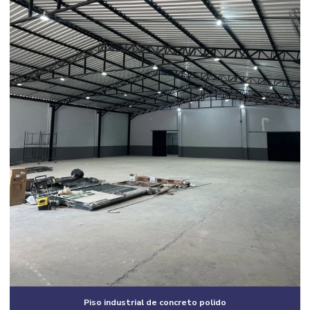
Construção residencial estrutura metálica
Construção de salão comercial
Construção de salas comerciais
Construtora em campinas
Construtora em campinas e região
Construtora em campinas sp
Construtora de casas
Construtora de casas em campinas
Construtora de casas em condomínio em campinas
Construtora de casas em condomínio em campinas e região
Construtora de casas em condomínio fechado
Construtora de casas residenciais
Piso industrial de concreto polido