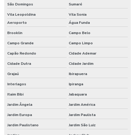
Instalação de piso
São Domingos
Sumaré
Instalação de piso de concreto
Vila Leopoldina
Vila Sonia
Aeroporto
Água Funda
Instalação de piso para estacionamento
Brooklin
Campo Belo
Instalação de piso industrial
Campo Grande
Campo Limpo
Instalação de piso industrial de concreto
Capão Redondo
Cidade Ademar
Instalação de piso porcelanato
Cidade Dutra
Cidade Jardim
Instalação de porcelanato
Grajaú
Ibirapuera
Instalação de revestimento polimérico
Interlagos
Ipiranga
Instalador de porcelanato
Itaim Bibi
Jabaquara
Junta serrada
Jardim Ângela
Jardim América
Juntas serradas concreto
Jardim Europa
Jardim Paulista
Obra comercial
Jardim Paulistano
Jardim São Luiz
Obra industrial