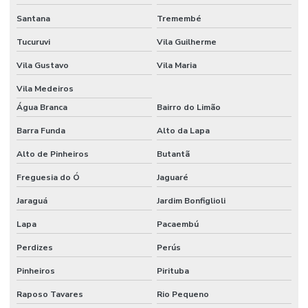
Escritório de construção em campinas sp
Santana
Tremembé
Escritório de construção civil
Tucuruvi
Vila Guilherme
Escritório de construção comercial
Vila Gustavo
Vila Maria
Escritório de construção comercial em campinas
Vila Medeiros
Escritório de construção industrial
Água Branca
Bairro do Limão
Barra Funda
Alto da Lapa
Escritório de construção industrial em campinas
Alto de Pinheiros
Butantã
Escritório de engenharia e arquitetura
Freguesia do Ó
Jaguaré
Escritório de engenharia em campinas
Jaraguá
Jardim Bonfiglioli
Escritório de engenharia civil em campinas
Lapa
Pacaembú
Estrutura metalica para galpão industrial
Perdizes
Perús
Estrutura metálica galpão mezanino
Pinheiros
Pirituba
Execução de piso de concreto polido
Raposo Tavares
Rio Pequeno