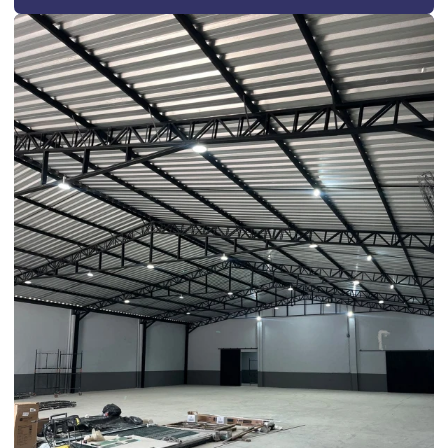
Construtora de galpão
Construtora de galpão industrial
Construtora industrial
Construtora industrial campinas
Construtora de obras comerciais
Construtora obras industriais
Construtora para reforma em campinas
Construtora residencial campinas
Construtora residencial e comercial
Custo de construção galpão industrial
Custo de construção de galpão por m2
Custo da construção de um barracão pré moldado