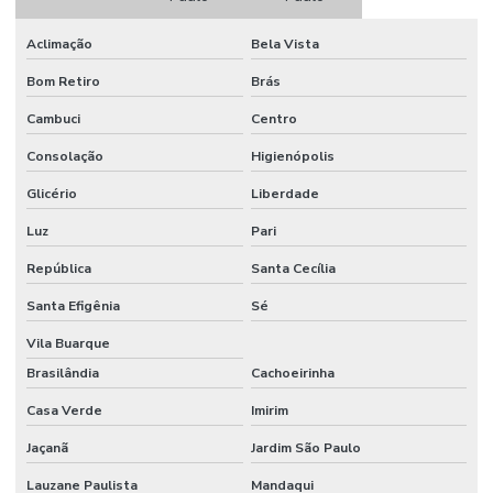
Empresa de reforma comercial
Aclimação
Bela Vista
Empresa de reforma de condominio
Bom Retiro
Brás
Empresa de reforma corporativa
Cambuci
Centro
Empresa de reforma industrial
Consolação
Higienópolis
Empresa de reforma industrial campinas
Glicério
Liberdade
Empresa de reforma industrial e comercial
Luz
Pari
Empresa de reformas e construções
República
Santa Cecília
Empresas de gerenciamento de projetos e obras
Santa Efigênia
Sé
Empresas de projetos de engenharia sp
Vila Buarque
Brasilândia
Cachoeirinha
Escritório de construção
Casa Verde
Imirim
Escritório de construção em campinas
Jaçanã
Jardim São Paulo
Escritório de construção em campinas e região
Lauzane Paulista
Mandaqui