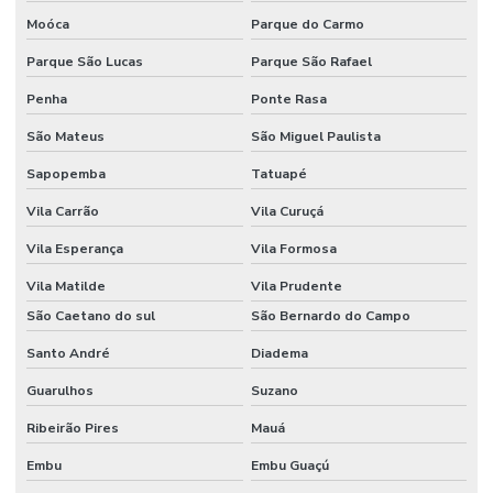
Moóca
Parque do Carmo
Pintura epóxi para piso industrial
Parque São Lucas
Parque São Rafael
Pintura de pisos industriais
Penha
Ponte Rasa
Pintura predial preço m2
São Mateus
São Miguel Paulista
Piso de concreto para galpão
Sapopemba
Tatuapé
Piso de concreto polido industrial
Vila Carrão
Vila Curuçá
Piso industrial de concreto polido
Vila Esperança
Vila Formosa
Polimento de piso de concreto
Vila Matilde
Vila Prudente
São Caetano do sul
São Bernardo do Campo
Polímeros para obras civis
Santo André
Diadema
Preço de construção de galpão industrial
Guarulhos
Suzano
Preço do piso vinílico colocado
Ribeirão Pires
Mauá
Preço metro quadrado construção de galpão
Embu
Embu Guaçú
Preço piso industrial