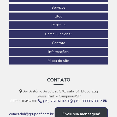
Serviços
Blog
Portfólio
Como Funciona?
Contato
Informações
Mapa do site
CONTATO
Av. Antônio Artioli, n. 570, sala 54, bloco Zug
Swiss Park - Campinas/SP
CEP: 13049-900
(19) 2519-0140
(19) 99938-0012
comercial@grupoef.com.br
Envie sua mensagem!