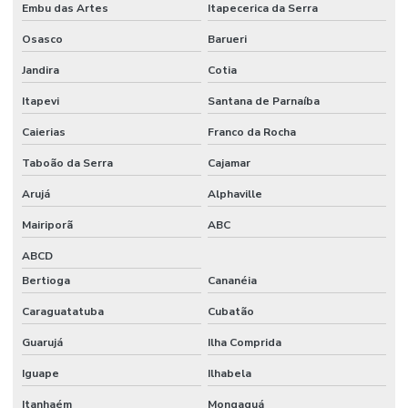
Embu das Artes
Itapecerica da Serra
Projeto com acabamento polimérico
Osasco
Barueri
Projeto arquitetônico preço
Jandira
Cotia
Projeto arquitetônico preço por metro quadrado
Itapevi
Santana de Parnaíba
Projeto arquitetônico quanto custa
Caierias
Franco da Rocha
Projeto arquitetônico residencial completo
Taboão da Serra
Cajamar
Projeto arquitetura industrial
Arujá
Alphaville
Mairiporã
ABC
Reforma comercial construtora
ABCD
Reforma comercial engenharia
Bertioga
Cananéia
Reforma de comércio
Caraguatatuba
Cubatão
Reforma de construção civil em geral03
Guarujá
Ilha Comprida
Reforma corporativa empresas
Iguape
Ilhabela
Revestimento epóxi para piso de concreto
Itanhaém
Mongaguá