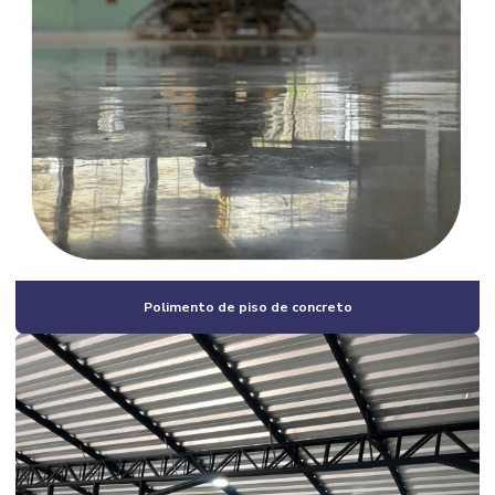
Construção de galpão pré moldado
Construção de galpão pré moldado campinas
Construção de galpão pré moldado orçamento
Construção de galpão pré moldado preço
Construção de galpão pré moldado valor
Construção de galpão preço por m2
Construção de galpão quanto custa
Polimento de piso de concreto
Construção de galpão valor
Construção de galpões metálicos
Construção de lojas comerciais
Construção de pavilhão industrial
Construção e reformas em geral