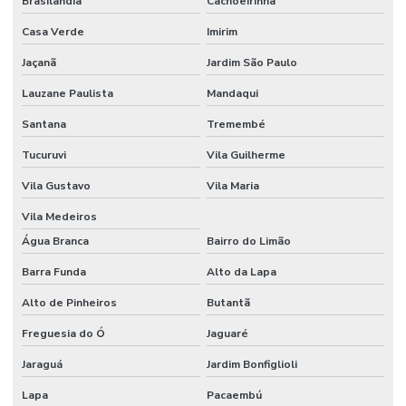
Brasilândia
Cachoeirinha
Empresa de projetos arquitetônicos
Casa Verde
Imirim
Empresa de reforma comercial
Jaçanã
Jardim São Paulo
Empresa de reforma de condominio
Lauzane Paulista
Mandaqui
Santana
Tremembé
Empresa de reforma corporativa
Tucuruvi
Vila Guilherme
Empresa de reforma industrial
Vila Gustavo
Vila Maria
Empresa de reforma industrial campinas
Vila Medeiros
Empresa de reforma industrial e comercial
Água Branca
Bairro do Limão
Empresa de reformas e construções
Barra Funda
Alto da Lapa
Empresas de gerenciamento de projetos e obras
Alto de Pinheiros
Butantã
Empresas de projetos de engenharia sp
Freguesia do Ó
Jaguaré
Escritório de construção
Jaraguá
Jardim Bonfiglioli
Escritório de construção em campinas
Lapa
Pacaembú