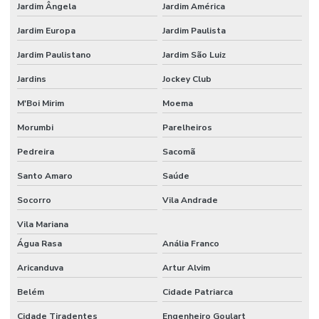
Jardim Ângela
Jardim América
Execução de piso de concreto polido
Jardim Europa
Jardim Paulista
Instalação de piso
Jardim Paulistano
Jardim São Luiz
Instalação de piso de concreto
Jardins
Jockey Club
Instalação de piso para estacionamento
M'Boi Mirim
Moema
Instalação de piso industrial
Morumbi
Parelheiros
Instalação de piso industrial de concreto
Pedreira
Sacomã
Instalação de piso porcelanato
Santo Amaro
Saúde
Instalação de porcelanato
Socorro
Vila Andrade
Vila Mariana
Instalação de revestimento polimérico
Água Rasa
Anália Franco
Instalador de porcelanato
Aricanduva
Artur Alvim
Junta serrada
Belém
Cidade Patriarca
Juntas serradas concreto
Cidade Tiradentes
Engenheiro Goulart