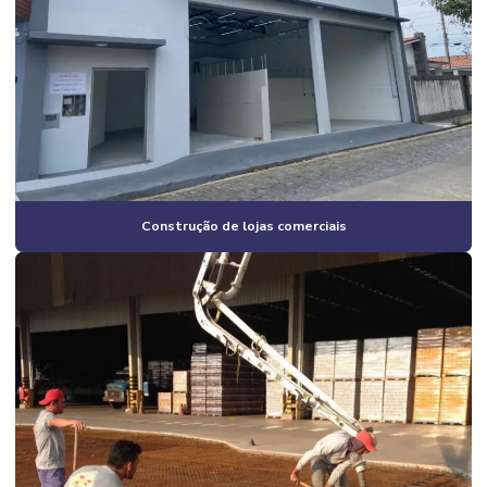
Construção civil empresas
Construção civil especializada em obras industriais
Construção civil industrial
Construção civil e reformas em geral
Construção civil residencial
Construção em estrutura metálica industrial
Construção de lojas comerciais
Construção estrutura metálica preço
Construção de galpão
Construção de galpão 2 andares
Construção de galpão barato
Construção de galpão estrutura metálica
Construção de galpão industrial