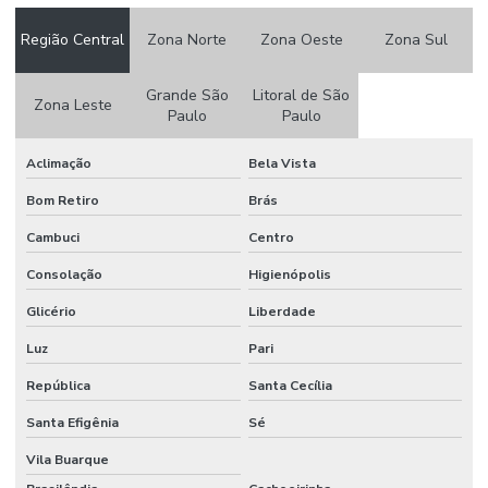
Custo da construção de um barracão pré moldado
Região Central
Zona Norte
Zona Oeste
Zona Sul
Empresa de construção civil em campinas
Grande São
Litoral de São
Zona Leste
Paulo
Paulo
Empresa de construção civil em campinas e região
Empresa de construção civil comercial
Aclimação
Bela Vista
Empresa de construção civil industrial
Bom Retiro
Brás
Empresa de construção de galpão
Cambuci
Centro
Consolação
Higienópolis
Empresa de construção industrial
Glicério
Liberdade
Empresa de engenharia civil em campinas
Luz
Pari
Empresa especializada em obra industrial
República
Santa Cecília
Empresa especializada em piso industrial
Santa Efigênia
Sé
Empresa de obras e reformas
Vila Buarque
Empresa de piso industrial