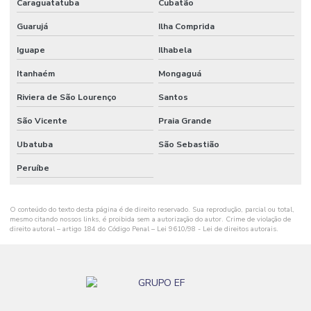
Caraguatatuba
Cubatão
Preço metro quadrado construção de galpão
Guarujá
Ilha Comprida
Preço piso industrial
Iguape
Ilhabela
Projeto com acabamento polimérico
Itanhaém
Mongaguá
Projeto arquitetônico preço
Riviera de São Lourenço
Santos
Projeto arquitetônico preço por metro quadrado
São Vicente
Praia Grande
Projeto arquitetônico quanto custa
Ubatuba
São Sebastião
Projeto arquitetônico residencial completo
Peruíbe
Projeto arquitetura industrial
O conteúdo do texto desta página é de direito reservado. Sua reprodução, parcial ou total,
Reforma comercial construtora
mesmo citando nossos links, é proibida sem a autorização do autor. Crime de violação de
direito autoral – artigo 184 do Código Penal –
Lei 9610/98 - Lei de direitos autorais
.
Reforma comercial engenharia
Reforma de comércio
Reforma de construção civil em geral03