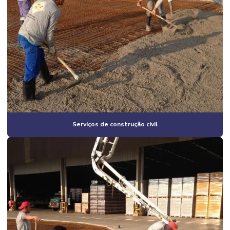
Construção de pavilhão industrial
Construção e reformas em geral
Construção residencial estrutura metálica
Construção de salão comercial
Construção de salas comerciais
Construtora em campinas
Construtora em campinas e região
Serviços de construção civil
Construtora em campinas sp
Construtora de casas
Construtora de casas em campinas
Construtora de casas em condomínio em campinas
Construtora de casas em condomínio em campinas e região
Construtora de casas em condomínio fechado