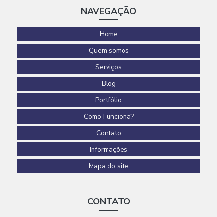
Reforma corporativa empresas
NAVEGAÇÃO
Revestimento epóxi para piso de concreto
Home
Revestimento em polímeros
Quem somos
Revestimentos para pisos
Serviços
Revestimentos poliméricos
Blog
Serviço de pintura epóxi
Portfólio
Serviço de reforma e ampliação
Como Funciona?
Serviços de construção civil
Contato
Serviços de construção civil e reformas em geral
Informações
Mapa do site
CONTATO