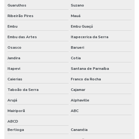
Pintura epóxi industrial
Guarulhos
Suzano
Pintura epóxi para piso de fábrica
Ribeirão Pires
Mauá
Embu
Embu Guaçú
Pintura epóxi para piso industrial
Embu das Artes
Itapecerica da Serra
Pintura de pisos industriais
Osasco
Barueri
Pintura predial preço m2
Jandira
Cotia
Piso de concreto para galpão
Itapevi
Santana de Parnaíba
Piso de concreto polido industrial
Caierias
Franco da Rocha
Piso industrial de concreto polido
Taboão da Serra
Cajamar
Polimento de piso de concreto
Arujá
Alphaville
Polímeros para obras civis
Mairiporã
ABC
Preço de construção de galpão industrial
ABCD
Bertioga
Cananéia
Preço do piso vinílico colocado