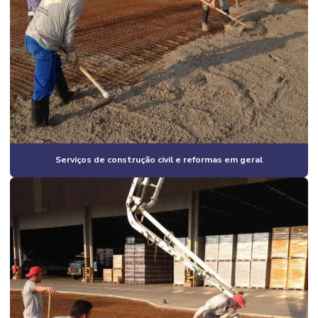
Construção de galpão industrial valor
Construção de galpão m2
Construção de galpão pré moldado
Construção de galpão pré moldado campinas
Construção de galpão pré moldado orçamento
Construção de galpão pré moldado preço
Serviços de construção civil e reformas em geral
Construção de galpão pré moldado valor
Construção de galpão preço por m2
Construção de galpão quanto custa
Construção de galpão valor
Construção de galpões metálicos
Construção de lojas comerciais