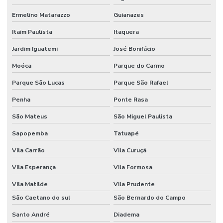
Obra comercial
Ermelino Matarazzo
Guianazes
Obra industrial
Itaim Paulista
Itaquera
Obras e reformas em geral
Jardim Iguatemi
José Bonifácio
Orçamento para construção de barracão
Moóca
Parque do Carmo
Orçamento construção civil
Parque São Lucas
Parque São Rafael
Penha
Ponte Rasa
Orçamento para construção de galpão
São Mateus
São Miguel Paulista
Orçamento para construção de galpão industrial
Sapopemba
Tatuapé
Orçamento para construção de galpão metálico
Vila Carrão
Vila Curuçá
Orçamento de piso industrial
Vila Esperança
Vila Formosa
Pintura epóxi alto tráfego
Vila Matilde
Vila Prudente
Pintura epóxi autonivelante
São Caetano do sul
São Bernardo do Campo
Pintura epóxi para galpão
Santo André
Diadema