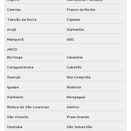
Polímeros para obras civis
Caierias
Franco da Rocha
Preço de construção de galpão industrial
Taboão da Serra
Cajamar
Preço do piso vinílico colocado
Arujá
Alphaville
Preço metro quadrado construção de galpão
Mairiporã
ABC
Preço piso industrial
ABCD
Bertioga
Cananéia
Projeto com acabamento polimérico
Caraguatatuba
Cubatão
Projeto arquitetônico preço
Guarujá
Ilha Comprida
Projeto arquitetônico preço por metro quadrado
Iguape
Ilhabela
Projeto arquitetônico quanto custa
Itanhaém
Mongaguá
Projeto arquitetônico residencial completo
Riviera de São Lourenço
Santos
Projeto arquitetura industrial
São Vicente
Praia Grande
Reforma comercial construtora
Ubatuba
São Sebastião