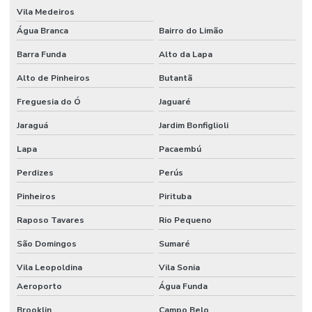
Vila Medeiros
Empresas de projetos de engenharia sp
Água Branca
Bairro do Limão
Escritório de construção
Barra Funda
Alto da Lapa
Escritório de construção em campinas
Alto de Pinheiros
Butantã
Freguesia do Ó
Jaguaré
Escritório de construção em campinas e região
Jaraguá
Jardim Bonfiglioli
Escritório de construção em campinas sp
Lapa
Pacaembú
Escritório de construção civil
Perdizes
Perús
Escritório de construção comercial
Pinheiros
Pirituba
Escritório de construção comercial em campinas
Raposo Tavares
Rio Pequeno
Escritório de construção industrial
São Domingos
Sumaré
Escritório de construção industrial em campinas
Vila Leopoldina
Vila Sonia
Escritório de engenharia e arquitetura
Aeroporto
Água Funda
Escritório de engenharia em campinas
Brooklin
Campo Belo