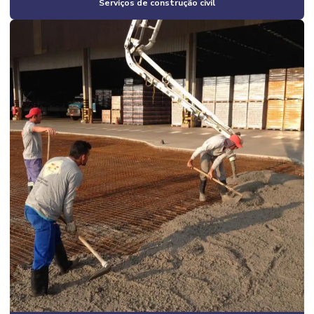
Serviços de construção civil
Construção de galpão valor
Construção de galpões metálicos
Construção de lojas comerciais
Construção de pavilhão industrial
Construção e reformas em geral
Construção residencial estrutura metálica
Construção de salão comercial
Construção de salas comerciais
Construtora em campinas
Construtora em campinas e região
Construtora em campinas sp
Construtora de casas