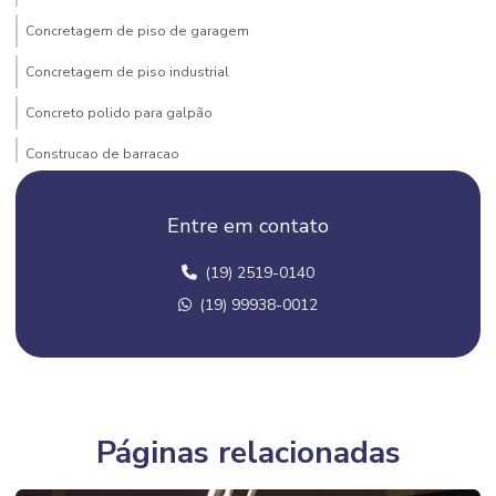
Concretagem de piso de garagem
Concretagem de piso industrial
Concreto polido para galpão
Construcao de barracao
Construção de barracão comercial
Entre em contato
Construção de barracão metálico
(19) 2519-0140
Construção de barracão pré moldado
(19) 99938-0012
Construção barracão pré moldado campinas
Construção barracão pré moldado campinas e regiões
Construção barracão pré moldado valor
Construção de barracões industriais
Páginas relacionadas
Construção de casa em condomínio em campinas