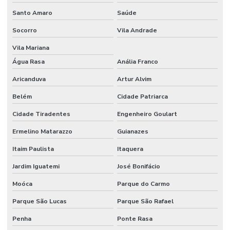
Santo Amaro
Saúde
Instalador de porcelanato
Socorro
Vila Andrade
Junta serrada
Vila Mariana
Juntas serradas concreto
Água Rasa
Anália Franco
Obra comercial
Aricanduva
Artur Alvim
Obra industrial
Belém
Cidade Patriarca
Obras e reformas em geral
Cidade Tiradentes
Engenheiro Goulart
Orçamento para construção de barracão
Ermelino Matarazzo
Guianazes
Orçamento construção civil
Itaim Paulista
Itaquera
Jardim Iguatemi
José Bonifácio
Orçamento para construção de galpão
Moóca
Parque do Carmo
Orçamento para construção de galpão industrial
Parque São Lucas
Parque São Rafael
Orçamento para construção de galpão metálico
Penha
Ponte Rasa
Orçamento de piso industrial