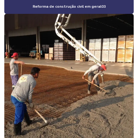
Construtora de casas em campinas
Reforma de construção civil em geral03
Construtora de casas em condomínio em campinas
Construtora de casas em condomínio em campinas e região
Construtora de casas em condomínio fechado
Construtora de casas residenciais
Construtora de galpão
Construtora de galpão industrial
Construtora industrial
Construtora industrial campinas
Construtora de obras comerciais
Construtora obras industriais
Construtora para reforma em campinas