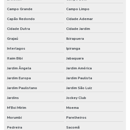
Campo Grande
Campo Limpo
Escritório de engenharia civil em campinas
Capão Redondo
Cidade Ademar
Estrutura metalica para galpão industrial
Cidade Dutra
Cidade Jardim
Estrutura metálica galpão mezanino
Grajaú
Ibirapuera
Execução de piso de concreto polido
Interlagos
Ipiranga
Instalação de piso
Itaim Bibi
Jabaquara
Instalação de piso de concreto
Jardim Ângela
Jardim América
Instalação de piso para estacionamento
Jardim Europa
Jardim Paulista
Instalação de piso industrial
Jardim Paulistano
Jardim São Luiz
Instalação de piso industrial de concreto
Jardins
Jockey Club
Instalação de piso porcelanato
M'Boi Mirim
Moema
Instalação de porcelanato
Morumbi
Parelheiros
Pedreira
Sacomã
Instalação de revestimento polimérico