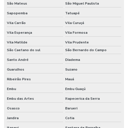
São Mateus
São Miguel Paulista
Pintura epóxi alto tráfego
Sapopemba
Tatuapé
Pintura epóxi autonivelante
Vila Carrão
Vila Curuçá
Pintura epóxi para galpão
Vila Esperança
Vila Formosa
Pintura epóxi industrial
Vila Matilde
Vila Prudente
Pintura epóxi para piso de fábrica
São Caetano do sul
São Bernardo do Campo
Santo André
Diadema
Pintura epóxi para piso industrial
Guarulhos
Suzano
Pintura de pisos industriais
Ribeirão Pires
Mauá
Pintura predial preço m2
Embu
Embu Guaçú
Piso de concreto para galpão
Embu das Artes
Itapecerica da Serra
Piso de concreto polido industrial
Osasco
Barueri
Piso industrial de concreto polido
Jandira
Cotia
Polimento de piso de concreto
Itapevi
Santana de Parnaíba