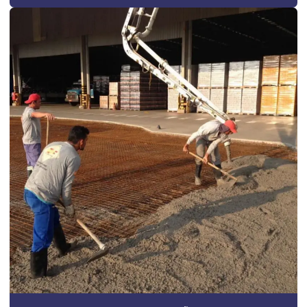
Construção de galpão barato
Construção de galpão estrutura metálica
Construção de galpão industrial
Construção de galpão industrial valor
Construção de galpão m2
Construção de galpão pré moldado
Construção de galpão pré moldado campinas
Construção de galpão pré moldado orçamento
Construção de galpão pré moldado preço
Construção de galpão pré moldado valor
Construção de galpão preço por m2
Construção de galpão quanto custa