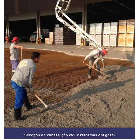
Construção de casas em condomínio
Construção civil e arquitetura
Construção civil corporativa
Construção civil empresas
Construção civil especializada em obras industriais
Construção civil industrial
Construção civil e reformas em geral
Construção civil residencial
Construção em estrutura metálica industrial
Construção estrutura metálica preço
Construção de galpão
Construção de galpão 2 andares
Serviços de construção civil e reformas em geral