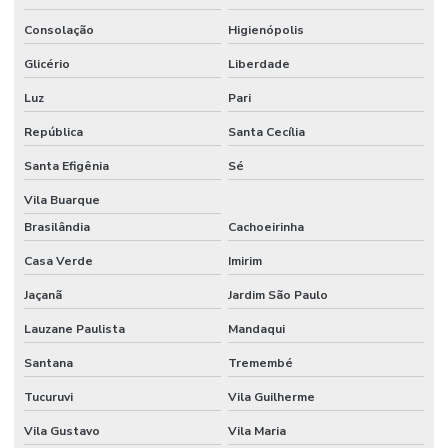
Empresa especializada em obra industrial
Consolação
Higienópolis
Empresa especializada em piso industrial
Glicério
Liberdade
Empresa de obras e reformas
Luz
Pari
Empresa de piso industrial
República
Santa Cecília
Empresa de projetos arquitetônicos
Santa Efigênia
Sé
Empresa de reforma comercial
Vila Buarque
Empresa de reforma de condominio
Brasilândia
Cachoeirinha
Casa Verde
Imirim
Empresa de reforma corporativa
Jaçanã
Jardim São Paulo
Empresa de reforma industrial
Lauzane Paulista
Mandaqui
Empresa de reforma industrial campinas
Santana
Tremembé
Empresa de reforma industrial e comercial
Tucuruvi
Vila Guilherme
Empresa de reformas e construções
Vila Gustavo
Vila Maria
Empresas de gerenciamento de projetos e obras