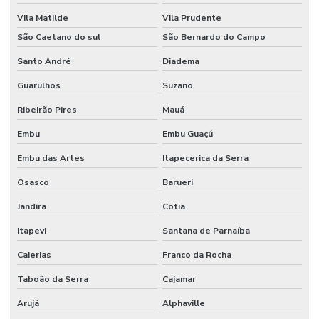
Pintura epóxi industrial
Vila Matilde
Vila Prudente
Pintura epóxi para piso de fábrica
São Caetano do sul
São Bernardo do Campo
Santo André
Diadema
Pintura epóxi para piso industrial
Guarulhos
Suzano
Pintura de pisos industriais
Ribeirão Pires
Mauá
Pintura predial preço m2
Embu
Embu Guaçú
Piso de concreto para galpão
Embu das Artes
Itapecerica da Serra
Piso de concreto polido industrial
Osasco
Barueri
Piso industrial de concreto polido
Jandira
Cotia
Polimento de piso de concreto
Itapevi
Santana de Parnaíba
Polímeros para obras civis
Caierias
Franco da Rocha
Preço de construção de galpão industrial
Taboão da Serra
Cajamar
Preço do piso vinílico colocado
Arujá
Alphaville