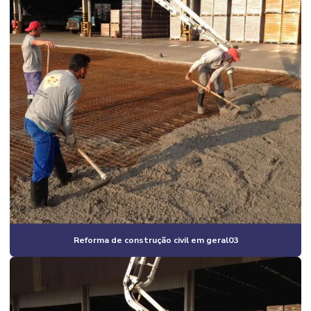
Construção de pavilhão industrial
Construção e reformas em geral
Construção residencial estrutura metálica
Construção de salão comercial
Construção de salas comerciais
Construtora em campinas
Construtora em campinas e região
Construtora em campinas sp
Construtora de casas
Construtora de casas em campinas
Reforma de construção civil em geral03
Construtora de casas em condomínio em campinas
Construtora de casas em condomínio em campinas e região
Construtora de casas em condomínio fechado