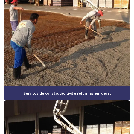
Construção civil empresas
Construção civil especializada em obras industriais
Construção civil industrial
Construção civil e reformas em geral
Construção civil residencial
Construção em estrutura metálica industrial
Construção estrutura metálica preço
Construção de galpão
Construção de galpão 2 andares
Serviços de construção civil e reformas em geral
Construção de galpão barato
Construção de galpão estrutura metálica
Construção de galpão industrial