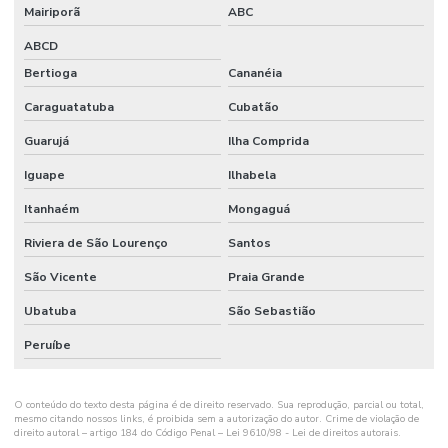
Preço metro quadrado construção de galpão
Mairiporã
ABC
Preço piso industrial
ABCD
Bertioga
Cananéia
Projeto com acabamento polimérico
Caraguatatuba
Cubatão
Projeto arquitetônico preço
Guarujá
Ilha Comprida
Projeto arquitetônico preço por metro quadrado
Iguape
Ilhabela
Projeto arquitetônico quanto custa
Itanhaém
Mongaguá
Projeto arquitetônico residencial completo
Riviera de São Lourenço
Santos
Projeto arquitetura industrial
São Vicente
Praia Grande
Reforma comercial construtora
Ubatuba
São Sebastião
Reforma comercial engenharia
Peruíbe
Reforma de comércio
O conteúdo do texto desta página é de direito reservado. Sua reprodução, parcial ou total,
Reforma de construção civil em geral03
mesmo citando nossos links, é proibida sem a autorização do autor. Crime de violação de
direito autoral – artigo 184 do Código Penal –
Lei 9610/98 - Lei de direitos autorais
.