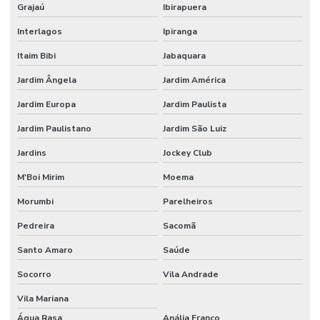
Grajaú
Ibirapuera
Execução de piso de concreto polido
Interlagos
Ipiranga
Instalação de piso
Itaim Bibi
Jabaquara
Instalação de piso de concreto
Jardim Ângela
Jardim América
Instalação de piso para estacionamento
Jardim Europa
Jardim Paulista
Instalação de piso industrial
Jardim Paulistano
Jardim São Luiz
Instalação de piso industrial de concreto
Jardins
Jockey Club
Instalação de piso porcelanato
M'Boi Mirim
Moema
Instalação de porcelanato
Morumbi
Parelheiros
Pedreira
Sacomã
Instalação de revestimento polimérico
Santo Amaro
Saúde
Instalador de porcelanato
Socorro
Vila Andrade
Junta serrada
Vila Mariana
Juntas serradas concreto
Água Rasa
Anália Franco