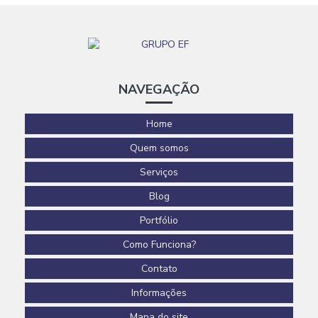
Reforma corporativa empresas
Revestimento epóxi para piso de concreto
Revestimento em polímeros
Revestimentos para pisos
NAVEGAÇÃO
Revestimentos poliméricos
Home
Serviço de pintura epóxi
Quem somos
Serviço de reforma e ampliação
Serviços
Serviços de construção civil
Blog
Serviços de construção civil e reformas em geral
Portfólio
Como Funciona?
Contato
Informações
Mapa do site