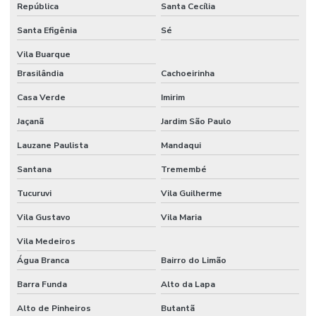
República
Santa Cecília
Empresa de projetos arquitetônicos
Santa Efigênia
Sé
Empresa de reforma comercial
Vila Buarque
Empresa de reforma de condominio
Brasilândia
Cachoeirinha
Casa Verde
Imirim
Empresa de reforma corporativa
Jaçanã
Jardim São Paulo
Empresa de reforma industrial
Lauzane Paulista
Mandaqui
Empresa de reforma industrial campinas
Santana
Tremembé
Empresa de reforma industrial e comercial
Tucuruvi
Vila Guilherme
Empresa de reformas e construções
Vila Gustavo
Vila Maria
Empresas de gerenciamento de projetos e obras
Vila Medeiros
Empresas de projetos de engenharia sp
Água Branca
Bairro do Limão
Escritório de construção
Barra Funda
Alto da Lapa
Escritório de construção em campinas
Alto de Pinheiros
Butantã