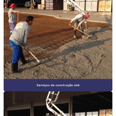
Construção de galpão industrial valor
Construção de galpão m2
Construção de galpão pré moldado
Construção de galpão pré moldado campinas
Construção de galpão pré moldado orçamento
Construção de galpão pré moldado preço
Construção de galpão pré moldado valor
Construção de galpão preço por m2
Construção de galpão quanto custa
Serviços de construção civil
Construção de galpão valor
Construção de galpões metálicos
Construção de lojas comerciais