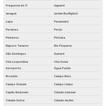
Freguesia do Ó
Jaguaré
Escritório de construção em campinas e região
Jaraguá
Jardim Bonfiglioli
Escritório de construção em campinas sp
Lapa
Pacaembú
Escritório de construção civil
Perdizes
Perús
Escritório de construção comercial
Pinheiros
Pirituba
Escritório de construção comercial em campinas
Raposo Tavares
Rio Pequeno
Escritório de construção industrial
São Domingos
Sumaré
Escritório de construção industrial em campinas
Vila Leopoldina
Vila Sonia
Escritório de engenharia e arquitetura
Aeroporto
Água Funda
Escritório de engenharia em campinas
Brooklin
Campo Belo
Campo Grande
Campo Limpo
Escritório de engenharia civil em campinas
Capão Redondo
Cidade Ademar
Estrutura metalica para galpão industrial
Cidade Dutra
Cidade Jardim
Estrutura metálica galpão mezanino