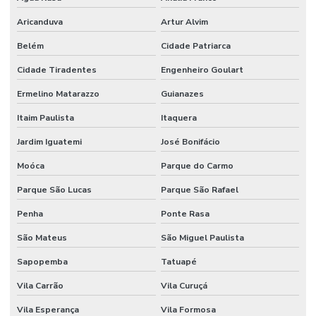
Obra comercial
Aricanduva
Artur Alvim
Obra industrial
Belém
Cidade Patriarca
Obras e reformas em geral
Cidade Tiradentes
Engenheiro Goulart
Orçamento para construção de barracão
Ermelino Matarazzo
Guianazes
Orçamento construção civil
Itaim Paulista
Itaquera
Jardim Iguatemi
José Bonifácio
Orçamento para construção de galpão
Moóca
Parque do Carmo
Orçamento para construção de galpão industrial
Parque São Lucas
Parque São Rafael
Orçamento para construção de galpão metálico
Penha
Ponte Rasa
Orçamento de piso industrial
São Mateus
São Miguel Paulista
Pintura epóxi alto tráfego
Sapopemba
Tatuapé
Pintura epóxi autonivelante
Vila Carrão
Vila Curuçá
Pintura epóxi para galpão
Vila Esperança
Vila Formosa