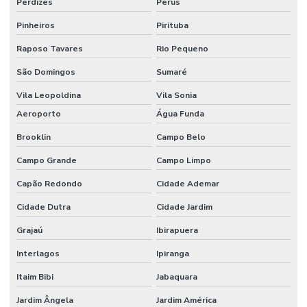
Perdizes
Perús
Empresa de obras e reformas
Pinheiros
Pirituba
Empresa de piso industrial
Raposo Tavares
Rio Pequeno
Empresa de projetos arquitetônicos
São Domingos
Sumaré
Vila Leopoldina
Vila Sonia
Empresa de reforma comercial
Aeroporto
Água Funda
Empresa de reforma de condominio
Brooklin
Campo Belo
Empresa de reforma corporativa
Campo Grande
Campo Limpo
Empresa de reforma industrial
Capão Redondo
Cidade Ademar
Empresa de reforma industrial campinas
Cidade Dutra
Cidade Jardim
Empresa de reforma industrial e comercial
Grajaú
Ibirapuera
Empresa de reformas e construções
Interlagos
Ipiranga
Empresas de gerenciamento de projetos e obras
Itaim Bibi
Jabaquara
Empresas de projetos de engenharia sp
Jardim Ângela
Jardim América