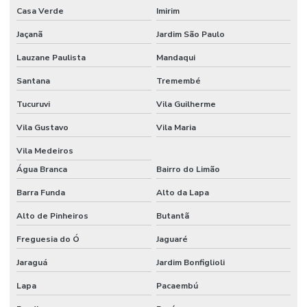
Casa Verde
Imirim
Custo de construção galpão industrial
Jaçanã
Jardim São Paulo
Custo de construção de galpão por m2
Lauzane Paulista
Mandaqui
Custo da construção de um barracão pré moldado
Santana
Tremembé
Empresa de construção civil em campinas
Tucuruvi
Vila Guilherme
Empresa de construção civil em campinas e região
Vila Gustavo
Vila Maria
Empresa de construção civil comercial
Vila Medeiros
Água Branca
Bairro do Limão
Empresa de construção civil industrial
Barra Funda
Alto da Lapa
Empresa de construção de galpão
Alto de Pinheiros
Butantã
Empresa de construção industrial
Freguesia do Ó
Jaguaré
Empresa de engenharia civil em campinas
Jaraguá
Jardim Bonfiglioli
Empresa especializada em obra industrial
Lapa
Pacaembú
Empresa especializada em piso industrial