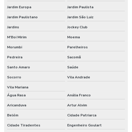
Jardim Europa
Jardim Paulista
Escritório de construção
Jardim Paulistano
Jardim São Luiz
Escritório de construção em campinas
Jardins
Jockey Club
Escritório de construção em campinas e região
M'Boi Mirim
Moema
Escritório de construção em campinas sp
Morumbi
Parelheiros
Escritório de construção civil
Pedreira
Sacomã
Escritório de construção comercial
Santo Amaro
Saúde
Escritório de construção comercial em campinas
Socorro
Vila Andrade
Escritório de construção industrial
Vila Mariana
Escritório de construção industrial em campinas
Água Rasa
Anália Franco
Aricanduva
Artur Alvim
Escritório de engenharia e arquitetura
Belém
Cidade Patriarca
Escritório de engenharia em campinas
Cidade Tiradentes
Engenheiro Goulart
Escritório de engenharia civil em campinas