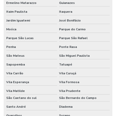
Ermelino Matarazzo
Guianazes
Estrutura metalica para galpão industrial
Itaim Paulista
Itaquera
Estrutura metálica galpão mezanino
Jardim Iguatemi
José Bonifácio
Execução de piso de concreto polido
Moóca
Parque do Carmo
Instalação de piso
Parque São Lucas
Parque São Rafael
Instalação de piso de concreto
Penha
Ponte Rasa
Instalação de piso para estacionamento
São Mateus
São Miguel Paulista
Instalação de piso industrial
Sapopemba
Tatuapé
Instalação de piso industrial de concreto
Vila Carrão
Vila Curuçá
Vila Esperança
Vila Formosa
Instalação de piso porcelanato
Vila Matilde
Vila Prudente
Instalação de porcelanato
São Caetano do sul
São Bernardo do Campo
Instalação de revestimento polimérico
Santo André
Diadema
Instalador de porcelanato
Guarulhos
Suzano