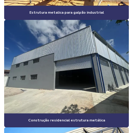
Construção de galpão estrutura metálica
Estrutura metalica para galpão industrial
Construção de galpão industrial
Construção de galpão industrial valor
Construção de galpão m2
Construção de galpão pré moldado
Construção de galpão pré moldado campinas
Construção de galpão pré moldado orçamento
Construção de galpão pré moldado preço
Construção de galpão pré moldado valor
Construção de galpão preço por m2
Construção de galpão quanto custa
Construção residencial estrutura metálica
Construção de galpão valor