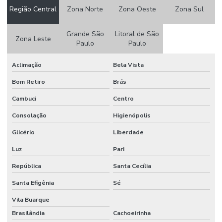
Construtora de casas em condomínio em campinas
Região Central
Zona Norte
Zona Oeste
Zona Sul
Construtora de casas em condomínio em campinas e região
Grande São
Litoral de São
Construtora de casas em condomínio fechado
Zona Leste
Paulo
Paulo
Construtora de casas residenciais
Aclimação
Bela Vista
Construtora de galpão
Bom Retiro
Brás
Construtora de galpão industrial
Cambuci
Centro
Construtora industrial
Consolação
Higienópolis
Construtora industrial campinas
Glicério
Liberdade
Construtora de obras comerciais
Luz
Pari
Construtora obras industriais
República
Santa Cecília
Santa Efigênia
Sé
Construtora para reforma em campinas
Vila Buarque
Construtora residencial campinas
Brasilândia
Cachoeirinha
Construtora residencial e comercial