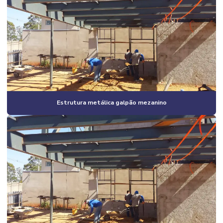
Construção civil e arquitetura
Construção civil corporativa
Construção civil empresas
Construção civil especializada em obras industriais
Construção civil industrial
Construção civil e reformas em geral
Estrutura metálica galpão mezanino
Construção civil residencial
Construção em estrutura metálica industrial
Construção estrutura metálica preço
Construção de galpão
Construção de galpão 2 andares
Construção de galpão barato