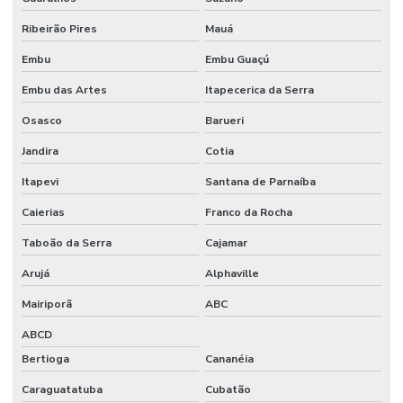
Junta serrada
Ribeirão Pires
Mauá
Juntas serradas concreto
Embu
Embu Guaçú
Obra comercial
Embu das Artes
Itapecerica da Serra
Obra industrial
Osasco
Barueri
Obras e reformas em geral
Jandira
Cotia
Itapevi
Santana de Parnaíba
Orçamento para construção de barracão
Caierias
Franco da Rocha
Orçamento construção civil
Taboão da Serra
Cajamar
Orçamento para construção de galpão
Arujá
Alphaville
Orçamento para construção de galpão industrial
Mairiporã
ABC
Orçamento para construção de galpão metálico
ABCD
Orçamento de piso industrial
Bertioga
Cananéia
Pintura epóxi alto tráfego
Caraguatatuba
Cubatão