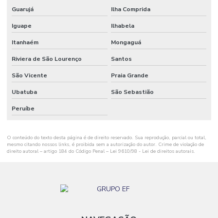
Pintura epóxi autonivelante
Guarujá
Ilha Comprida
Pintura epóxi para galpão
Iguape
Ilhabela
Itanhaém
Mongaguá
Pintura epóxi industrial
Riviera de São Lourenço
Santos
Pintura epóxi para piso de fábrica
São Vicente
Praia Grande
Pintura epóxi para piso industrial
Ubatuba
São Sebastião
Pintura de pisos industriais
Peruíbe
Pintura predial preço m2
Piso de concreto para galpão
O conteúdo do texto desta página é de direito reservado. Sua reprodução, parcial ou total,
mesmo citando nossos links, é proibida sem a autorização do autor. Crime de violação de
Piso de concreto polido industrial
direito autoral – artigo 184 do Código Penal –
Lei 9610/98 - Lei de direitos autorais
.
Piso industrial de concreto polido
Polimento de piso de concreto
Polímeros para obras civis