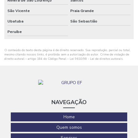
Riviera de São Lourenço
Santos
Piso de concreto polido industrial
São Vicente
Praia Grande
Ubatuba
São Sebastião
Piso industrial de concreto polido
Peruíbe
Polimento de piso de concreto
Polímeros para obras civis
O conteúdo do texto desta página é de direito reservado. Sua reprodução, parcial ou total,
mesmo citando nossos links, é proibida sem a autorização do autor. Crime de violação de
Preço de construção de galpão industrial
direito autoral – artigo 184 do Código Penal –
Lei 9610/98 - Lei de direitos autorais
.
Preço do piso vinílico colocado
Preço metro quadrado construção de galpão
Preço piso industrial
NAVEGAÇÃO
Projeto com acabamento polimérico
Projeto arquitetônico preço
Home
Projeto arquitetônico preço por metro quadrado
Quem somos
Projeto arquitetônico quanto custa
Serviços