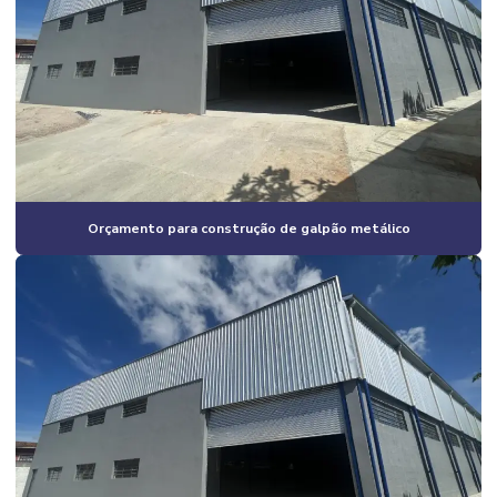
Construção de galpão pré moldado valor
Construção de galpão preço por m2
Construção de galpão quanto custa
Construção de galpão valor
Construção de galpões metálicos
Orçamento para construção de galpão metálico
Construção de lojas comerciais
Construção de pavilhão industrial
Construção e reformas em geral
Construção residencial estrutura metálica
Construção de salão comercial
Construção de salas comerciais
Construtora em campinas