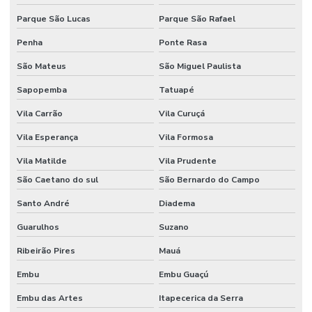
Instalação de piso industrial de concreto
Parque São Lucas
Parque São Rafael
Instalação de piso porcelanato
Penha
Ponte Rasa
Instalação de porcelanato
São Mateus
São Miguel Paulista
Instalação de revestimento polimérico
Sapopemba
Tatuapé
Instalador de porcelanato
Vila Carrão
Vila Curuçá
Junta serrada
Vila Esperança
Vila Formosa
Juntas serradas concreto
Vila Matilde
Vila Prudente
São Caetano do sul
São Bernardo do Campo
Obra comercial
Santo André
Diadema
Obra industrial
Guarulhos
Suzano
Obras e reformas em geral
Ribeirão Pires
Mauá
Orçamento para construção de barracão
Embu
Embu Guaçú
Orçamento construção civil
Embu das Artes
Itapecerica da Serra
Orçamento para construção de galpão