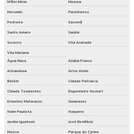
M'Boi Mirim
Moema
Escritório de construção industrial
Morumbi
Parelheiros
Escritório de construção industrial em campinas
Pedreira
Sacomã
Escritório de engenharia e arquitetura
Santo Amaro
Saúde
Escritório de engenharia em campinas
Socorro
Vila Andrade
Escritório de engenharia civil em campinas
Vila Mariana
Estrutura metalica para galpão industrial
Água Rasa
Anália Franco
Estrutura metálica galpão mezanino
Aricanduva
Artur Alvim
Execução de piso de concreto polido
Belém
Cidade Patriarca
Instalação de piso
Cidade Tiradentes
Engenheiro Goulart
Ermelino Matarazzo
Guianazes
Instalação de piso de concreto
Itaim Paulista
Itaquera
Instalação de piso para estacionamento
Jardim Iguatemi
José Bonifácio
Instalação de piso industrial
Moóca
Parque do Carmo