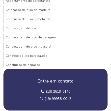
Assentamento de porcelanato
Colocação de piso de madeira
Colocação de piso porcelanato
Concretagem de piso
Concretagem de piso de garagem
Concretagem de piso industrial
Concreto polido para galpão
Construcao de barracao
Construção de barracão comercial
Entre em contato
Construção de barracão metálico
(19) 2519-0140
Construção de barracão pré moldado
(19) 99938-0012
Construção barracão pré moldado campinas
Construção barracão pré moldado campinas e regiões