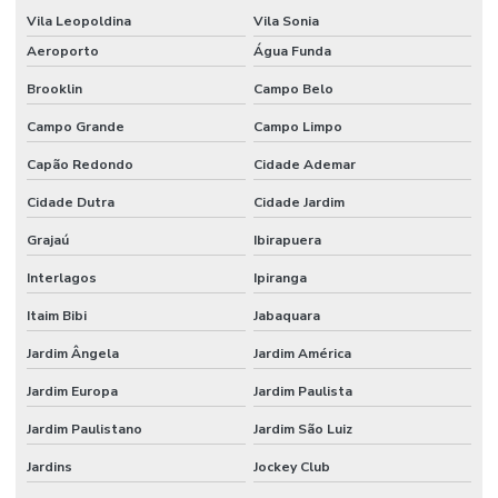
Empresa de reforma industrial campinas
Vila Leopoldina
Vila Sonia
Aeroporto
Água Funda
Empresa de reforma industrial e comercial
Brooklin
Campo Belo
Empresa de reformas e construções
Campo Grande
Campo Limpo
Empresas de gerenciamento de projetos e obras
Capão Redondo
Cidade Ademar
Empresas de projetos de engenharia sp
Cidade Dutra
Cidade Jardim
Escritório de construção
Grajaú
Ibirapuera
Escritório de construção em campinas
Interlagos
Ipiranga
Escritório de construção em campinas e região
Itaim Bibi
Jabaquara
Escritório de construção em campinas sp
Jardim Ângela
Jardim América
Escritório de construção civil
Jardim Europa
Jardim Paulista
Escritório de construção comercial
Jardim Paulistano
Jardim São Luiz
Escritório de construção comercial em campinas
Jardins
Jockey Club