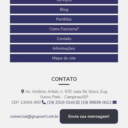
Projeto arquitetônico residencial completo
Blog
Projeto arquitetura industrial
Portfólio
Como Funciona?
Reforma comercial construtora
Contato
Reforma comercial engenharia
Informações
Reforma de comércio
Mapa do site
Reforma de construção civil em geral03
Reforma corporativa empresas
CONTATO
Revestimento epóxi para piso de concreto
Av. Antônio Artioli, n. 570, sala 54, bloco Zug
Revestimento em polímeros
Swiss Park - Campinas/SP
CEP: 13049-900
(19) 2519-0140
(19) 99938-0012
Revestimentos para pisos
Revestimentos poliméricos
comercial@grupoef.com.br
Envie sua mensagem!
Serviço de pintura epóxi