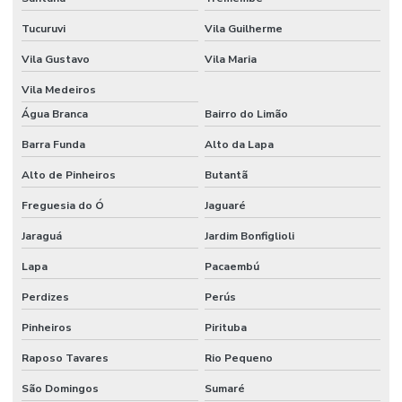
Empresa de construção de galpão
Tucuruvi
Vila Guilherme
Empresa de construção industrial
Vila Gustavo
Vila Maria
Empresa de engenharia civil em campinas
Vila Medeiros
Empresa especializada em obra industrial
Água Branca
Bairro do Limão
Barra Funda
Alto da Lapa
Empresa especializada em piso industrial
Alto de Pinheiros
Butantã
Empresa de obras e reformas
Freguesia do Ó
Jaguaré
Empresa de piso industrial
Jaraguá
Jardim Bonfiglioli
Empresa de projetos arquitetônicos
Lapa
Pacaembú
Empresa de reforma comercial
Perdizes
Perús
Empresa de reforma de condominio
Pinheiros
Pirituba
Empresa de reforma corporativa
Raposo Tavares
Rio Pequeno
Empresa de reforma industrial
São Domingos
Sumaré