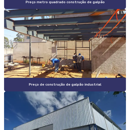
Preço metro quadrado construção de galpão
Construção estrutura metálica preço
Construção de galpão
Construção de galpão 2 andares
Construção de galpão barato
Construção de galpão estrutura metálica
Construção de galpão industrial
Construção de galpão industrial valor
Construção de galpão m2
Preço de construção de galpão industrial
Construção de galpão pré moldado
Construção de galpão pré moldado campinas
Construção de galpão pré moldado orçamento
Construção de galpão pré moldado preço