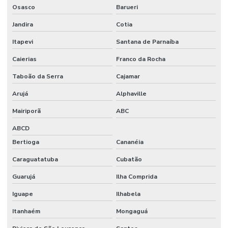
Osasco
Barueri
Orçamento para construção de galpão industrial
Jandira
Cotia
Orçamento para construção de galpão metálico
Itapevi
Santana de Parnaíba
Orçamento de piso industrial
Caierias
Franco da Rocha
Pintura epóxi alto tráfego
Taboão da Serra
Cajamar
Arujá
Alphaville
Pintura epóxi autonivelante
Mairiporã
ABC
Pintura epóxi para galpão
ABCD
Pintura epóxi industrial
Bertioga
Cananéia
Pintura epóxi para piso de fábrica
Caraguatatuba
Cubatão
Pintura epóxi para piso industrial
Guarujá
Ilha Comprida
Pintura de pisos industriais
Iguape
Ilhabela
Pintura predial preço m2
Itanhaém
Mongaguá
Piso de concreto para galpão