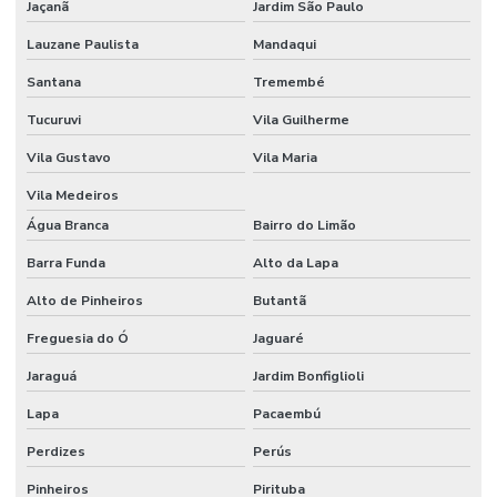
Jaçanã
Jardim São Paulo
Escritório de construção em campinas
Lauzane Paulista
Mandaqui
Escritório de construção em campinas e região
Santana
Tremembé
Tucuruvi
Vila Guilherme
Escritório de construção em campinas sp
Vila Gustavo
Vila Maria
Escritório de construção civil
Vila Medeiros
Escritório de construção comercial
Água Branca
Bairro do Limão
Escritório de construção comercial em campinas
Barra Funda
Alto da Lapa
Escritório de construção industrial
Alto de Pinheiros
Butantã
Escritório de construção industrial em campinas
Freguesia do Ó
Jaguaré
Escritório de engenharia e arquitetura
Jaraguá
Jardim Bonfiglioli
Escritório de engenharia em campinas
Lapa
Pacaembú
Escritório de engenharia civil em campinas
Perdizes
Perús
Pinheiros
Pirituba
Estrutura metalica para galpão industrial