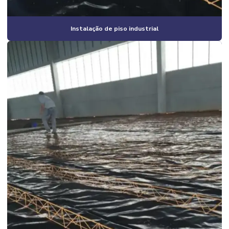
Construtora de casas em condomínio em campinas e região
Construtora de casas em condomínio fechado
Instalação de piso industrial
Construtora de casas residenciais
Construtora de galpão
Construtora de galpão industrial
Construtora industrial
Construtora industrial campinas
Construtora de obras comerciais
Construtora obras industriais
Construtora para reforma em campinas
Construtora residencial campinas
Construtora residencial e comercial