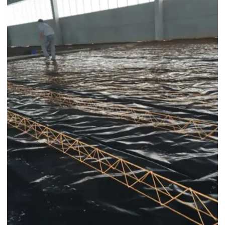
Construção de lojas comerciais
Construção de pavilhão industrial
Construção e reformas em geral
Construção residencial estrutura metálica
Construção de salão comercial
Construção de salas comerciais
Construtora em campinas
Construtora em campinas e região
Construtora em campinas sp
Construtora de casas
Construtora de casas em campinas
Construtora de casas em condomínio em campinas