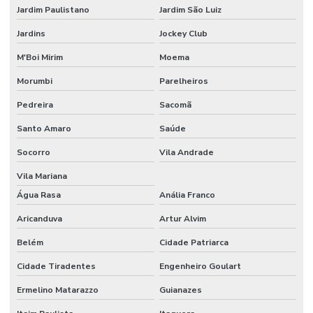
Jardim Paulistano
Jardim São Luiz
Juntas serradas concreto
Jardins
Jockey Club
Obra comercial
M'Boi Mirim
Moema
Obra industrial
Morumbi
Parelheiros
Obras e reformas em geral
Pedreira
Sacomã
Orçamento para construção de barracão
Santo Amaro
Saúde
Orçamento construção civil
Socorro
Vila Andrade
Orçamento para construção de galpão
Vila Mariana
Água Rasa
Anália Franco
Orçamento para construção de galpão industrial
Aricanduva
Artur Alvim
Orçamento para construção de galpão metálico
Belém
Cidade Patriarca
Orçamento de piso industrial
Cidade Tiradentes
Engenheiro Goulart
Pintura epóxi alto tráfego
Ermelino Matarazzo
Guianazes
Pintura epóxi autonivelante