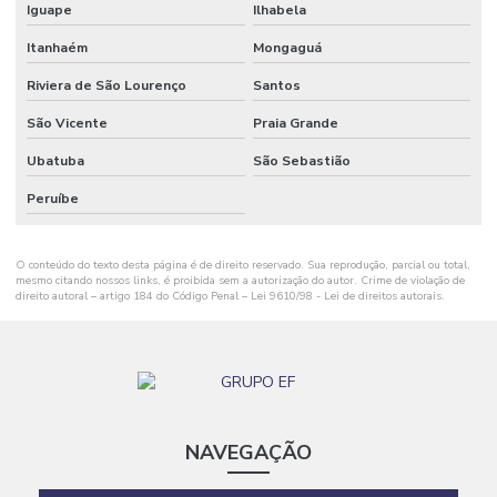
Iguape
Ilhabela
Reforma de construção civil em geral03
Itanhaém
Mongaguá
Reforma corporativa empresas
Riviera de São Lourenço
Santos
Revestimento epóxi para piso de concreto
São Vicente
Praia Grande
Revestimento em polímeros
Ubatuba
São Sebastião
Revestimentos para pisos
Peruíbe
Revestimentos poliméricos
Serviço de pintura epóxi
O conteúdo do texto desta página é de direito reservado. Sua reprodução, parcial ou total,
mesmo citando nossos links, é proibida sem a autorização do autor. Crime de violação de
direito autoral – artigo 184 do Código Penal –
Lei 9610/98 - Lei de direitos autorais
.
Serviço de reforma e ampliação
Serviços de construção civil
Serviços de construção civil e reformas em geral
NAVEGAÇÃO