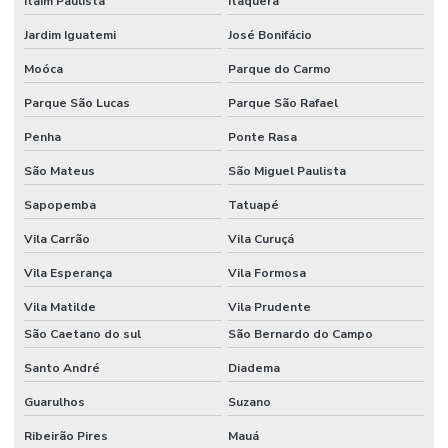
Itaim Paulista
Itaquera
Pintura epóxi para galpão
Jardim Iguatemi
José Bonifácio
Pintura epóxi industrial
Moóca
Parque do Carmo
Pintura epóxi para piso de fábrica
Parque São Lucas
Parque São Rafael
Pintura epóxi para piso industrial
Penha
Ponte Rasa
São Mateus
São Miguel Paulista
Pintura de pisos industriais
Sapopemba
Tatuapé
Pintura predial preço m2
Vila Carrão
Vila Curuçá
Piso de concreto para galpão
Vila Esperança
Vila Formosa
Piso de concreto polido industrial
Vila Matilde
Vila Prudente
Piso industrial de concreto polido
São Caetano do sul
São Bernardo do Campo
Polimento de piso de concreto
Santo André
Diadema
Polímeros para obras civis
Guarulhos
Suzano
Preço de construção de galpão industrial
Ribeirão Pires
Mauá