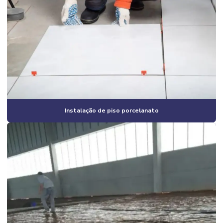
Construção civil corporativa
Construção civil empresas
Construção civil especializada em obras industriais
Construção civil industrial
Construção civil e reformas em geral
Construção civil residencial
Instalação de piso porcelanato
Construção em estrutura metálica industrial
Construção estrutura metálica preço
Construção de galpão
Construção de galpão 2 andares
Construção de galpão barato
Construção de galpão estrutura metálica