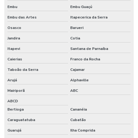
Preço do piso vinílico colocado
Embu
Embu Guaçú
Embu das Artes
Itapecerica da Serra
Preço metro quadrado construção de galpão
Osasco
Barueri
Preço piso industrial
Jandira
Cotia
Projeto com acabamento polimérico
Itapevi
Santana de Parnaíba
Projeto arquitetônico preço
Caierias
Franco da Rocha
Projeto arquitetônico preço por metro quadrado
Taboão da Serra
Cajamar
Projeto arquitetônico quanto custa
Arujá
Alphaville
Projeto arquitetônico residencial completo
Mairiporã
ABC
Projeto arquitetura industrial
ABCD
Reforma comercial construtora
Bertioga
Cananéia
Caraguatatuba
Cubatão
Reforma comercial engenharia
Guarujá
Ilha Comprida
Reforma de comércio