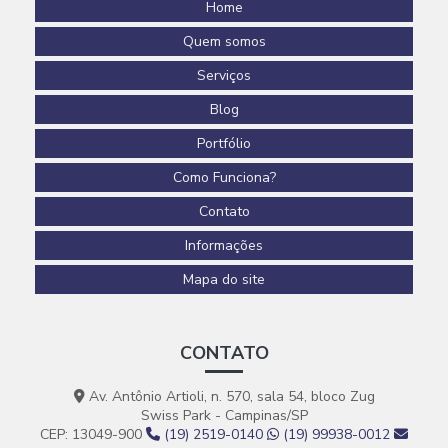
Home
Quem somos
Serviços
Blog
Portfólio
Como Funciona?
Contato
Informações
Mapa do site
CONTATO
Av. Antônio Artioli, n. 570, sala 54, bloco Zug
Swiss Park - Campinas/SP
CEP: 13049-900
(19) 2519-0140
(19) 99938-0012