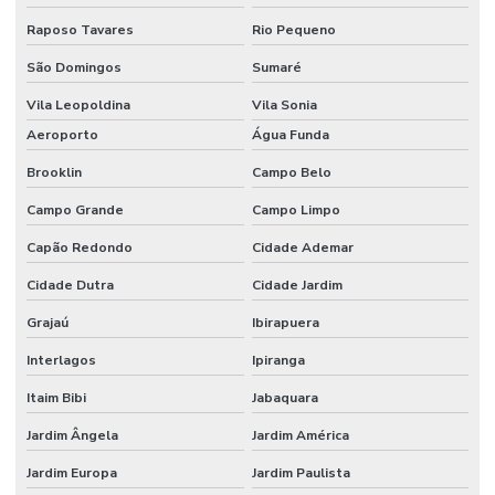
Raposo Tavares
Rio Pequeno
Estrutura metálica galpão mezanino
São Domingos
Sumaré
Execução de piso de concreto polido
Vila Leopoldina
Vila Sonia
Instalação de piso
Aeroporto
Água Funda
Instalação de piso de concreto
Brooklin
Campo Belo
Instalação de piso para estacionamento
Campo Grande
Campo Limpo
Instalação de piso industrial
Capão Redondo
Cidade Ademar
Instalação de piso industrial de concreto
Cidade Dutra
Cidade Jardim
Instalação de piso porcelanato
Grajaú
Ibirapuera
Interlagos
Ipiranga
Instalação de porcelanato
Itaim Bibi
Jabaquara
Instalação de revestimento polimérico
Jardim Ângela
Jardim América
Instalador de porcelanato
Jardim Europa
Jardim Paulista
Junta serrada