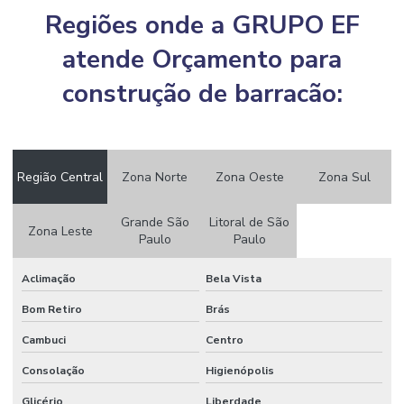
Construtora de casas em condomínio fechado
Regiões onde a GRUPO EF
Construtora de casas residenciais
atende Orçamento para
Construtora de galpão
construção de barracão:
Construtora de galpão industrial
Construtora industrial
Região Central
Zona Norte
Zona Oeste
Zona Sul
Construtora industrial campinas
Construtora de obras comerciais
Grande São
Litoral de São
Zona Leste
Paulo
Paulo
Construtora obras industriais
Aclimação
Bela Vista
Construtora para reforma em campinas
Bom Retiro
Brás
Construtora residencial campinas
Cambuci
Centro
Construtora residencial e comercial
Consolação
Higienópolis
Custo de construção galpão industrial
Glicério
Liberdade