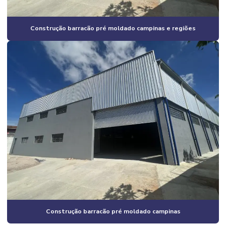
Construção de pavilhão industrial
Construção barracão pré moldado campinas e regiões
Construção e reformas em geral
Construção residencial estrutura metálica
Construção de salão comercial
Construção de salas comerciais
Construtora em campinas
Construtora em campinas e região
Construtora em campinas sp
Construtora de casas
Construtora de casas em campinas
Construtora de casas em condomínio em campinas
Construção barracão pré moldado campinas
Construtora de casas em condomínio em campinas e região