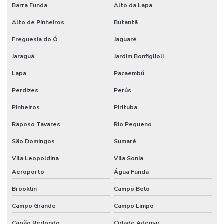
Empresa de piso industrial
Barra Funda
Alto da Lapa
Alto de Pinheiros
Butantã
Empresa de projetos arquitetônicos
Freguesia do Ó
Jaguaré
Empresa de reforma comercial
Jaraguá
Jardim Bonfiglioli
Empresa de reforma de condominio
Lapa
Pacaembú
Empresa de reforma corporativa
Perdizes
Perús
Empresa de reforma industrial
Pinheiros
Pirituba
Empresa de reforma industrial campinas
Raposo Tavares
Rio Pequeno
Empresa de reforma industrial e comercial
São Domingos
Sumaré
Empresa de reformas e construções
Vila Leopoldina
Vila Sonia
Empresas de gerenciamento de projetos e obras
Aeroporto
Água Funda
Brooklin
Campo Belo
Empresas de projetos de engenharia sp
Campo Grande
Campo Limpo
Escritório de construção
Capão Redondo
Cidade Ademar