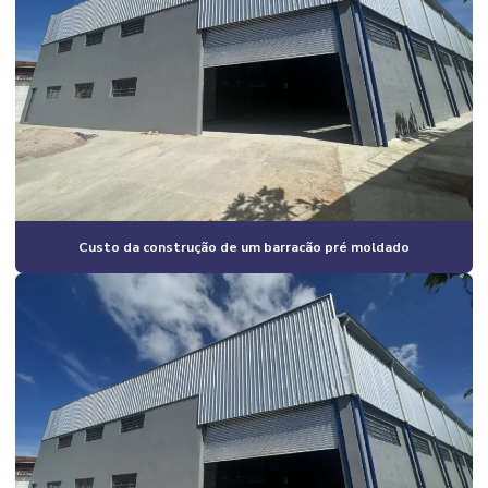
Construção civil empresas
Construção civil especializada em obras industriais
Construção civil industrial
Construção civil e reformas em geral
Construção civil residencial
Construção em estrutura metálica industrial
Custo da construção de um barracão pré moldado
Construção estrutura metálica preço
Construção de galpão
Construção de galpão 2 andares
Construção de galpão barato
Construção de galpão estrutura metálica
Construção de galpão industrial