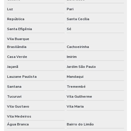
Custo de construção de galpão por m2
Luz
Pari
Custo da construção de um barracão pré moldado
República
Santa Cecília
Empresa de construção civil em campinas
Santa Efigênia
Sé
Empresa de construção civil em campinas e região
Vila Buarque
Brasilândia
Cachoeirinha
Empresa de construção civil comercial
Casa Verde
Imirim
Empresa de construção civil industrial
Jaçanã
Jardim São Paulo
Empresa de construção de galpão
Lauzane Paulista
Mandaqui
Empresa de construção industrial
Santana
Tremembé
Empresa de engenharia civil em campinas
Tucuruvi
Vila Guilherme
Empresa especializada em obra industrial
Vila Gustavo
Vila Maria
Empresa especializada em piso industrial
Vila Medeiros
Empresa de obras e reformas
Água Branca
Bairro do Limão