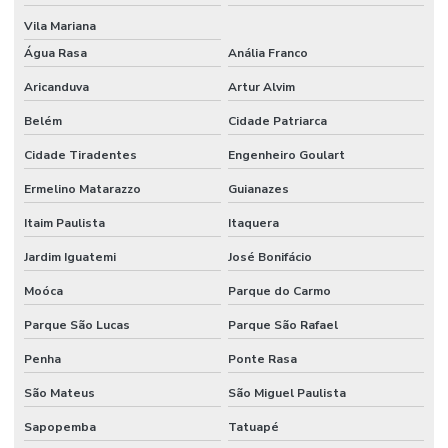
Estrutura metálica galpão mezanino
Vila Mariana
Execução de piso de concreto polido
Água Rasa
Anália Franco
Instalação de piso
Aricanduva
Artur Alvim
Instalação de piso de concreto
Belém
Cidade Patriarca
Instalação de piso para estacionamento
Cidade Tiradentes
Engenheiro Goulart
Instalação de piso industrial
Ermelino Matarazzo
Guianazes
Instalação de piso industrial de concreto
Itaim Paulista
Itaquera
Jardim Iguatemi
José Bonifácio
Instalação de piso porcelanato
Moóca
Parque do Carmo
Instalação de porcelanato
Parque São Lucas
Parque São Rafael
Instalação de revestimento polimérico
Penha
Ponte Rasa
Instalador de porcelanato
São Mateus
São Miguel Paulista
Junta serrada
Sapopemba
Tatuapé
Juntas serradas concreto