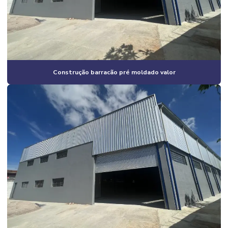
Construção de galpão industrial valor
Construção de galpão m2
Construção de galpão pré moldado
Construção de galpão pré moldado campinas
Construção barracão pré moldado valor
Construção de galpão pré moldado orçamento
Construção de galpão pré moldado preço
Construção de galpão pré moldado valor
Construção de galpão preço por m2
Construção de galpão quanto custa
Construção de galpão valor
Construção de galpões metálicos
Construção de lojas comerciais