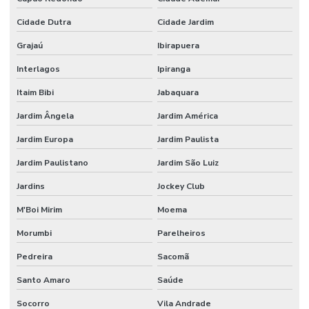
Escritório de construção em campinas
Cidade Dutra
Cidade Jardim
Escritório de construção em campinas e região
Grajaú
Ibirapuera
Escritório de construção em campinas sp
Interlagos
Ipiranga
Escritório de construção civil
Itaim Bibi
Jabaquara
Escritório de construção comercial
Jardim Ângela
Jardim América
Escritório de construção comercial em campinas
Jardim Europa
Jardim Paulista
Escritório de construção industrial
Jardim Paulistano
Jardim São Luiz
Escritório de construção industrial em campinas
Jardins
Jockey Club
Escritório de engenharia e arquitetura
M'Boi Mirim
Moema
Escritório de engenharia em campinas
Morumbi
Parelheiros
Pedreira
Sacomã
Escritório de engenharia civil em campinas
Santo Amaro
Saúde
Estrutura metalica para galpão industrial
Socorro
Vila Andrade