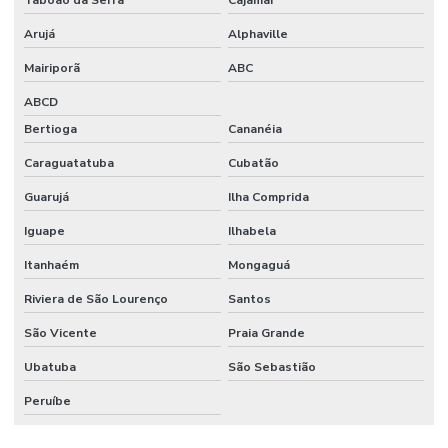
Taboão da Serra
Cajamar
Pintura epóxi industrial
Arujá
Alphaville
Pintura epóxi para piso de fábrica
Mairiporã
ABC
ABCD
Pintura epóxi para piso industrial
Bertioga
Cananéia
Pintura de pisos industriais
Caraguatatuba
Cubatão
Pintura predial preço m2
Guarujá
Ilha Comprida
Piso de concreto para galpão
Iguape
Ilhabela
Piso de concreto polido industrial
Itanhaém
Mongaguá
Piso industrial de concreto polido
Riviera de São Lourenço
Santos
Polimento de piso de concreto
São Vicente
Praia Grande
Polímeros para obras civis
Ubatuba
São Sebastião
Preço de construção de galpão industrial
Peruíbe
Preço do piso vinílico colocado