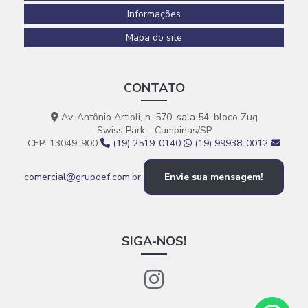
Informações
Reforma corporativa empresas
Mapa do site
Revestimento epóxi para piso de concreto
Revestimento em polímeros
CONTATO
Revestimentos para pisos
Av. Antônio Artioli, n. 570, sala 54, bloco Zug
Revestimentos poliméricos
Swiss Park - Campinas/SP
Serviço de pintura epóxi
CEP: 13049-900
(19) 2519-0140
(19) 99938-0012
Serviço de reforma e ampliação
comercial@grupoef.com.br
Envie sua mensagem!
Serviços de construção civil
Serviços de construção civil e reformas em geral
SIGA-NOS!