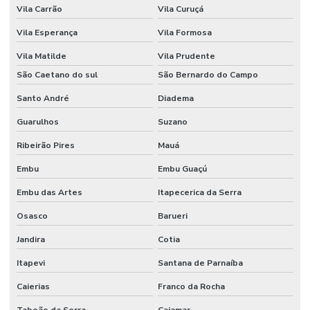
Vila Carrão
Vila Curuçá
Obra comercial
Vila Esperança
Vila Formosa
Obra industrial
Vila Matilde
Vila Prudente
Obras e reformas em geral
São Caetano do sul
São Bernardo do Campo
Santo André
Diadema
Orçamento para construção de barracão
Guarulhos
Suzano
Orçamento construção civil
Ribeirão Pires
Mauá
Orçamento para construção de galpão
Embu
Embu Guaçú
Orçamento para construção de galpão industrial
Embu das Artes
Itapecerica da Serra
Orçamento para construção de galpão metálico
Osasco
Barueri
Orçamento de piso industrial
Jandira
Cotia
Pintura epóxi alto tráfego
Itapevi
Santana de Parnaíba
Pintura epóxi autonivelante
Caierias
Franco da Rocha
Pintura epóxi para galpão